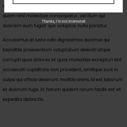
eum iure reprehenderit qui in ea voluptate velit esse
quam nihil molestiae consequatur, vel illum qui
Thanks, I’m not interested
dolorem eum fugiat quo voluptas nulla pariatur
Accusamus et iusto odio dignissimos ducimus qui
blanditiis praesentium voluptatum deleniti atque
corrupti quos dolores et quas molestias excepturi sint
occaecati cupiditate non provident, similique sunt in
culpa qui officia deserunt mollitia animi, id est laborum
et dolorum fuga. Et harum quidem rerum facilis est et
expedita distinctio.